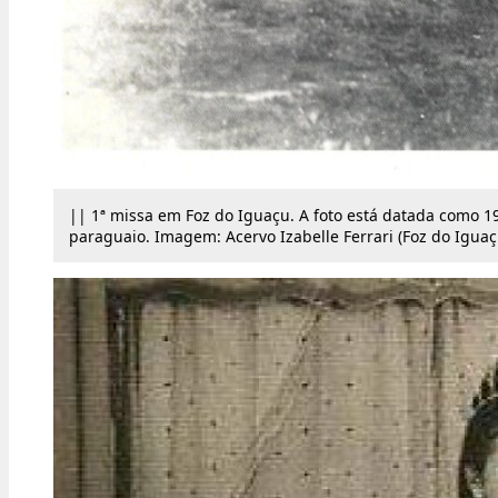
|| 1ª missa em Foz do Iguaçu. A foto está datada como 19
paraguaio. Imagem: Acervo Izabelle Ferrari (Foz do Iguaç