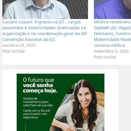
Luciano Lizzoni: Ingresso na JCI , cargos
Médico rondonense
assumidos e historicidades vivenciadas na
Seyboth (Dr. Hippi)
organização e na coordenação geral da 68º
familiares, históri
Convenção Nacional do JCI.
Maternidade Filadé
outubro 29, 2022
carreira médica.
Post similar
novembro 5, 2022
Post similar