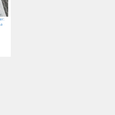
er:
na